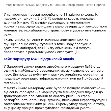
Мал. 8: Кассельський бордюр у м. Вінниця. Автор фото: Віктор Перлов.
У конкретному проєкті передбачено 11 заїзних кишень. Їх
параметри (ширина 3,5–3,75 метрів та короткі перехідні
ділянки близько 15 метрів) відповідають мінімальним
нормативам, однак залишають мало резерву для комфортного
маневру великогабаритного транспорту в умовах інтенсивного
руху.
Таким чином, рішення із заїзними кишенями має як
функціональне обґрунтування з точки зору пропускної
здатності магістралі, так і низку обмежень, які можуть
проявлятися в реальних умовах експлуатації.
Кейс маршруту №48: підсумковий аналіз
У Запоріжжі запуск нового автобусного маршруту №48 став
одним із найбільш обговорюваних міських рішень останнього
часу. Він поєднав публічну ініціативу, онлайн-голосування та
подальшу реалізацію інфраструктурних змін на Прибережній
магістралі.
У межах цього матеріалу кейс було розглянуто комплексно —
від логіки формування маршруту та міжнародних підходів до
транспортного планування та аналізу рішень у сфері
безбар’єрності, організації зупинок, пішохідної інфраструктури і
застосованих технічних рішень. Окрему увагу приділено тому,
як у цьому процесі враховувалася громадська участь і