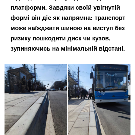
платформи. Завдяки своїй увігнутій
формі він діє як напрямна: транспорт
може наїжджати шиною на виступ без
ризику пошкодити диск чи кузов,
зупиняючись на мінімальній відстані.