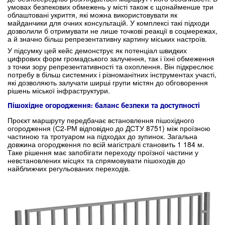
умовах безпекових обмежень у місті також є щонайменше три
облаштовані укриття, які можна використовувати як
майданчики для очних консультацій. У комплексі такі підходи
дозволили б отримувати не лише точкові реакції в соцмережах,
а й значно більш репрезентативну картину міських настроїв.
У підсумку цей кейс демонструє як потенціал швидких
цифрових форм громадського залучення, так і їхні обмеження
з точки зору репрезентативності та охоплення. Він підкреслює
потребу в більш системних і різноманітних інструментах участі,
які дозволяють залучати ширші групи містян до обговорення
рішень міської інфраструктури.
Пішохідне огородження: баланс безпеки та доступності
Проєкт маршруту передбачає встановлення пішохідного
огородження (С2-РМ відповідно до ДСТУ 8751) між проїзною
частиною та тротуаром на підходах до зупинок. Загальна
довжина огородження по всій магістралі становить 1 184 м.
Таке рішення має запобігати переходу проїзної частини у
невстановлених місцях та спрямовувати пішоходів до
найближчих регульованих переходів.