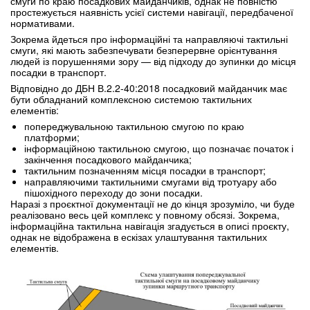
смуги по краю посадкових майданчиків, однак не повністю
простежується наявність усієї системи навігації, передбаченої
нормативами.
Зокрема йдеться про інформаційні та направляючі тактильні
смуги, які мають забезпечувати безперервне орієнтування
людей із порушеннями зору — від підходу до зупинки до місця
посадки в транспорт.
Відповідно до ДБН В.2.2-40:2018 посадковий майданчик має
бути обладнаний комплексною системою тактильних
елементів:
попереджувальною тактильною смугою по краю
платформи;
інформаційною тактильною смугою, що позначає початок і
закінчення посадкового майданчика;
тактильним позначенням місця посадки в транспорт;
направляючими тактильними смугами від тротуару або
пішохідного переходу до зони посадки.
Наразі з проєктної документації не до кінця зрозуміло, чи буде
реалізовано весь цей комплекс у повному обсязі. Зокрема,
інформаційна тактильна навігація згадується в описі проєкту,
однак не відображена в ескізах улаштування тактильних
елементів.