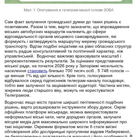
Мал. 1: Опитування в телеграм-каналі голови ЗОВА
Сам факт залучення громадської думки до таких рішень є
позитивним. Разом із тим, варто зазначити, що впровадження
міських автобусних маршрутів належить до сфери
відповідальності органів місцевого самоврядування, які
формують і затверджують маршрутну мережу громадського
транспорту. Відтак подібні ініціативи на рівні обласних структур
мають радше консультативний та політичний характер, ніж
управлінський. Водночас важливо враховувати масштаб і
репрезентативність результатів. За оцінками представників
міської ради, на початок 2026 року у Запоріжжі чисельність
населення
становить
близько 700 тисяч осіб . 5 748 голосів —
це менше 1% від цієї кількості. Крім того, голосування
відбувалося серед підписників телеграм-каналу посадовця,
тобто вже залученої та зацікавленої аудиторії. Частина містян,
зокрема люди старшого віку, можуть не користуватися
Телеграмом.
Водночас якщо місто прагне ширшої легітимності подібних
рішень, варто розширювати інструменти збору думок. Окрім
офіційних платформ міськради, можна використовувати
неформальні міські чати, чати дорадчих органів, залучати
місцеві медіа для максимально широкого інформування про
такі ініціативи. Окремим форматом могли б стати виїзні
обговорення або дослідницькі прогулянки вздовж Набережної,
де безпосередньо розглядається маршрут і його особливості. В