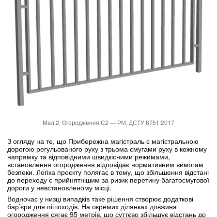
Мал.2: Огородження С2 — РМ, ДСТУ 8751:2017
З огляду на те, що Прибережна магістраль є магістральною
дорогою регульованого руху з трьома смугами руху в кожному
напрямку та відповідними швидкісними режимами,
встановлення огородження відповідає нормативним вимогам
безпеки. Логіка проєкту полягає в тому, що збільшення відстані
до переходу є прийнятнішим за ризик перетину багатосмугової
дороги у невстановленому місці.
Водночас у низці випадків таке рішення створює додаткові
бар’єри для пішоходів. На окремих ділянках довжина
огородження сягає 95 метрів, що суттєво збільшує відстань до