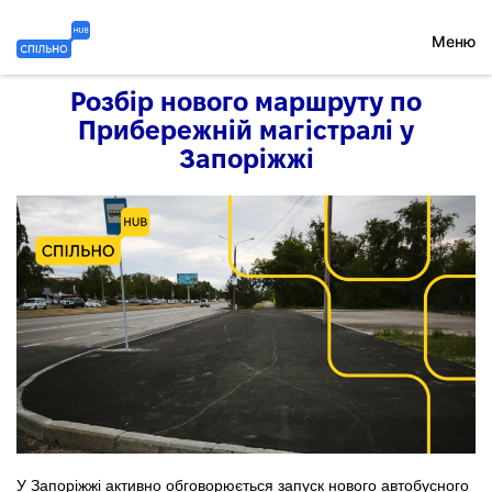
Перейти
до
Меню
вмісту
Спільно
Розбір нового маршруту по
HUB
Прибережній магістралі у
Запоріжжі
У Запоріжжі активно обговорюється запуск нового автобусного