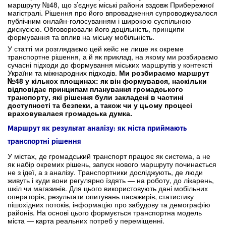
маршруту №48, що з’єднує міські райони вздовж Прибережної
магістралі. Рішення про його впровадження супроводжувалося
публічним онлайн-голосуванням і широкою суспільною
дискусією. Обговорювали його доцільність, принципи
формування та вплив на міську мобільність.
У статті ми розглядаємо цей кейс не лише як окреме
транспортне рішення, а й як приклад, на якому ми розбираємо
сучасні підходи до формування міських маршрутів у контексті
України та міжнародних підходів.
Ми розбираємо маршрут
№48 у кількох площинах: як він формувався, наскільки
відповідає принципам планування громадського
транспорту, які рішення були закладені в частині
доступності та безпеки, а також чи у цьому процесі
враховувалася громадська думка.
Маршрут як результат аналізу: як міста приймають
транспортні рішення
У містах, де громадський транспорт працює як система, а не
як набір окремих рішень, запуск нового маршруту починається
не з ідеї, а з аналізу. Транспортники досліджують, де люди
живуть і куди вони регулярно їздять — на роботу, до лікарень,
шкіл чи магазинів. Для цього використовують дані мобільних
операторів, результати опитувань пасажирів, статистику
пішохідних потоків, інформацію про забудову та демографію
районів. На основі цього формується транспортна модель
міста — карта реальних потреб у переміщенні.