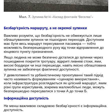
Мал. 7.
Зупинка №14 «Каскад фонтанів “Веселка”»
Безбар’єрність маршруту, а не окремої зупинки
Важливо розуміти, що безбар’єрність не обмежується лише
облаштуванням зупинок чи пішохідних переходів. Доступним
має бути весь маршрут пересування пасажира — тобто
можливість безперешкодного руху від точки відправлення до
кінцевого пункту призначення.
Якщо людина не може безпечно дістатися до зупинки через
пошкоджене покриття тротуару, відкриті ливневі стоки, ями,
високі бордюри чи інші перешкоди, навіть якісно облаштована
зупинка не забезпечує фактичної доступності.
У девелопменті та урбаністичному проєктуванні такий підхід
часто називають формуванням «сценарію використання»,
коли інфраструктура розглядається як цілісний маршрут, яким
різні групи користувачів, зокрема маломобільні люди, можуть
безперешкодно пересуватися з точки А до точки Б.
Інформаційна доступність
Не менш важливою складовою безбар’єрності є інформаційна
доступність.