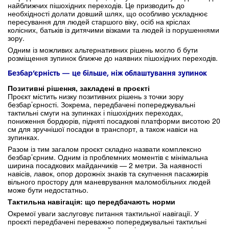
найближчих пішохідних переходів. Це призводить до
необхідності долати довший шлях, що особливо ускладнює
пересування для людей старшого віку, осіб на кріслах
колісних, батьків із дитячими візками та людей із порушеннями
зору.
Одним із можливих альтернативних рішень могло б бути
розміщення зупинок ближче до наявних пішохідних переходів.
Безбар’єрність — це більше, ніж облаштування зупинок
Позитивні рішення, закладені в проєкті
Проєкт містить низку позитивних рішень з точки зору
безбар’єрності. Зокрема, передбачені попереджувальні
тактильні смуги на зупинках і пішохідних переходах,
пониження бордюрів, підняті посадкові платформи висотою 20
см для зручнішої посадки в транспорт, а також навіси на
зупинках.
Разом із тим загалом проєкт складно назвати комплексно
безбар’єрним. Одним із проблемних моментів є мінімальна
ширина посадкових майданчиків — 2 метри. За наявності
навісів, лавок, опор дорожніх знаків та скупчення пасажирів
вільного простору для маневрування маломобільних людей
може бути недостатньо.
Тактильна навігація: що передбачають норми
Окремої уваги заслуговує питання тактильної навігації. У
проєкті передбачені переважно попереджувальні тактильні