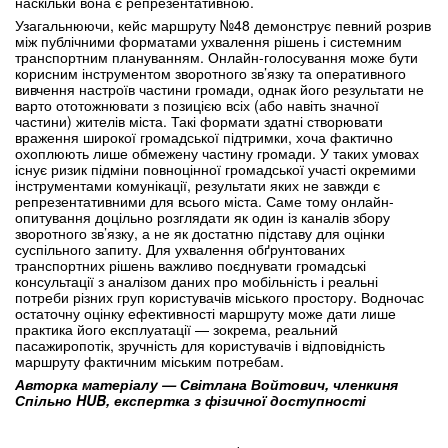
наскільки вона є репрезентативною.
Узагальнюючи, кейс маршруту №48 демонструє певний розрив
між публічними форматами ухвалення рішень і системним
транспортним плануванням. Онлайн-голосування може бути
корисним інструментом зворотного зв’язку та оперативного
вивчення настроїв частини громади, однак його результати не
варто ототожнювати з позицією всіх (або навіть значної
частини) жителів міста. Такі формати здатні створювати
враження широкої громадської підтримки, хоча фактично
охоплюють лише обмежену частину громади. У таких умовах
існує ризик підміни повноцінної громадської участі окремими
інструментами комунікації, результати яких не завжди є
репрезентативними для всього міста. Саме тому онлайн-
опитування доцільно розглядати як один із каналів збору
зворотного зв’язку, а не як достатню підставу для оцінки
суспільного запиту. Для ухвалення обґрунтованих
транспортних рішень важливо поєднувати громадські
консультації з аналізом даних про мобільність і реальні
потреби різних груп користувачів міського простору. Водночас
остаточну оцінку ефективності маршруту може дати лише
практика його експлуатації — зокрема, реальний
пасажиропотік, зручність для користувачів і відповідність
маршруту фактичним міським потребам.
Авторка матеріалу —
Світлана Войтович, членкиня
Спільно HUB, експертка з фізичної доступності