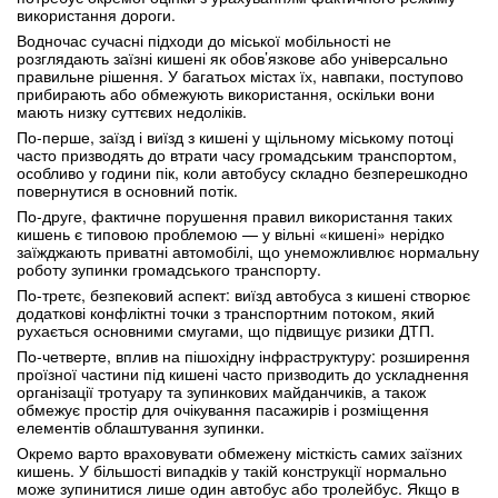
використання дороги.
Водночас сучасні підходи до міської мобільності не
розглядають заїзні кишені як обов’язкове або універсально
правильне рішення. У багатьох містах їх, навпаки, поступово
прибирають або обмежують використання, оскільки вони
мають низку суттєвих недоліків.
По-перше, заїзд і виїзд з кишені у щільному міському потоці
часто призводять до втрати часу громадським транспортом,
особливо у години пік, коли автобусу складно безперешкодно
повернутися в основний потік.
По-друге, фактичне порушення правил використання таких
кишень є типовою проблемою — у вільні «кишені» нерідко
заїжджають приватні автомобілі, що унеможливлює нормальну
роботу зупинки громадського транспорту.
По-третє, безпековий аспект: виїзд автобуса з кишені створює
додаткові конфліктні точки з транспортним потоком, який
рухається основними смугами, що підвищує ризики ДТП.
По-четверте, вплив на пішохідну інфраструктуру: розширення
проїзної частини під кишені часто призводить до ускладнення
організації тротуару та зупинкових майданчиків, а також
обмежує простір для очікування пасажирів і розміщення
елементів облаштування зупинки.
Окремо варто враховувати обмежену місткість самих заїзних
кишень. У більшості випадків у такій конструкції нормально
може зупинитися лише один автобус або тролейбус. Якщо в