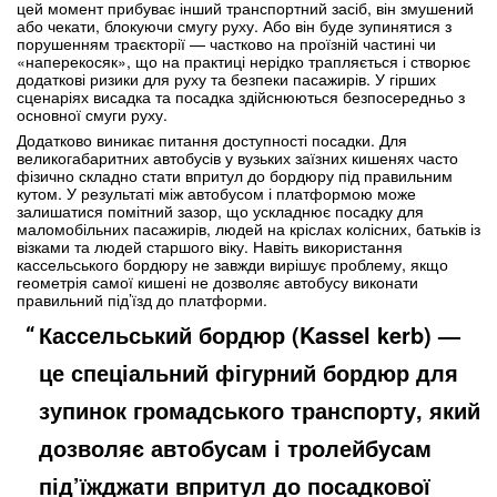
цей момент прибуває інший транспортний засіб, він змушений
або чекати, блокуючи смугу руху. Або він буде зупинятися з
порушенням траєкторії — частково на проїзній частині чи
«наперекосяк», що на практиці нерідко трапляється і створює
додаткові ризики для руху та безпеки пасажирів. У гірших
сценаріях висадка та посадка здійснюються безпосередньо з
основної смуги руху.
Додатково виникає питання доступності посадки. Для
великогабаритних автобусів у вузьких заїзних кишенях часто
фізично складно стати впритул до бордюру під правильним
кутом. У результаті між автобусом і платформою може
залишатися помітний зазор, що ускладнює посадку для
маломобільних пасажирів, людей на кріслах колісних, батьків із
візками та людей старшого віку. Навіть використання
кассельського бордюру не завжди вирішує проблему, якщо
геометрія самої кишені не дозволяє автобусу виконати
правильний під’їзд до платформи.
Кассельський бордюр (Kassel kerb) —
це спеціальний фігурний бордюр для
зупинок громадського транспорту, який
дозволяє автобусам і тролейбусам
під’їжджати впритул до посадкової