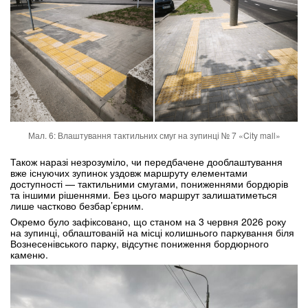
Мал. 6: Влаштування тактильних смуг на зупинці № 7 «City mall»
Також наразі незрозуміло, чи передбачене дооблаштування
вже існуючих зупинок уздовж маршруту елементами
доступності — тактильними смугами, пониженнями бордюрів
та іншими рішеннями. Без цього маршрут залишатиметься
лише частково безбар’єрним.
Окремо було зафіксовано, що станом на 3 червня 2026 року
на зупинці, облаштованій на місці колишнього паркування біля
Вознесенівського парку, відсутнє пониження бордюрного
каменю.