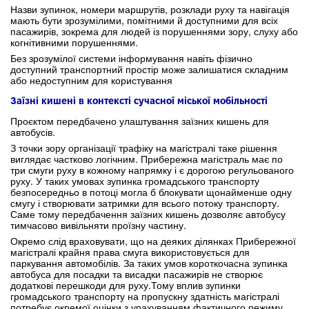
Назви зупинок, номери маршрутів, розклади руху та навігація
мають бути зрозумілими, помітними й доступними для всіх
пасажирів, зокрема для людей із порушеннями зору, слуху або
когнітивними порушеннями.
Без зрозумілої системи інформування навіть фізично
доступний транспортний простір може залишатися складним
або недоступним для користування
Заїзні кишені в контексті сучасної міської мобільності
Проєктом передбачено улаштування заїзних кишень для
автобусів.
З точки зору організації трафіку на магістралі таке рішення
виглядає частково логічним. Прибережна магістраль має по
три смуги руху в кожному напрямку і є дорогою регульованого
руху. У таких умовах зупинка громадського транспорту
безпосередньо в потоці могла б блокувати щонайменше одну
смугу і створювати затримки для всього потоку транспорту.
Саме тому передбачення заїзних кишень дозволяє автобусу
тимчасово вивільняти проїзну частину.
Окремо слід враховувати, що на деяких ділянках Прибережної
магістралі крайня права смуга використовується для
паркування автомобілів. За таких умов короткочасна зупинка
автобуса для посадки та висадки пасажирів не створює
додаткові перешкоди для руху.Тому вплив зупинки
громадського транспорту на пропускну здатність магістралі
потребує окремої оцінки з урахуванням фактичного режиму