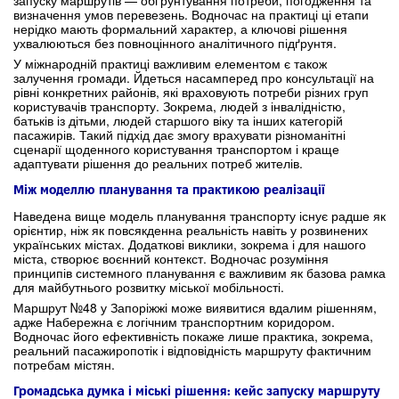
запуску маршрутів — обґрунтування потреби, погодження та
визначення умов перевезень. Водночас на практиці ці етапи
нерідко мають формальний характер, а ключові рішення
ухвалюються без повноцінного аналітичного підґрунтя.
У міжнародній практиці важливим елементом є також
залучення громади. Йдеться насамперед про консультації на
рівні конкретних районів, які враховують потреби різних груп
користувачів транспорту. Зокрема, людей з інвалідністю,
батьків із дітьми, людей старшого віку та інших категорій
пасажирів. Такий підхід дає змогу врахувати різноманітні
сценарії щоденного користування транспортом і краще
адаптувати рішення до реальних потреб жителів.
Між моделлю планування та практикою реалізації
Наведена вище модель планування транспорту існує радше як
орієнтир, ніж як повсякденна реальність навіть у розвинених
українських містах. Додаткові виклики, зокрема і для нашого
міста, створює воєнний контекст. Водночас розуміння
принципів системного планування є важливим як базова рамка
для майбутнього розвитку міської мобільності.
Маршрут №48 у Запоріжжі може виявитися вдалим рішенням,
адже Набережна є логічним транспортним коридором.
Водночас його ефективність покаже лише практика, зокрема,
реальний пасажиропотік і відповідність маршруту фактичним
потребам містян.
Громадська думка і міські рішення: кейс запуску маршруту