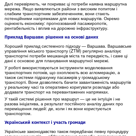
Далі перевіряють, чи покриває ці потреби наявна маршрутна
мережа. Якщо виявляються райони з високим попитом і
слабким транспортним забезпеченням, вони стають
потенційними напрямками для нових маршрутів. Окремо
оцінюють економіку: прогнозований пасажиропотік,
рентабельність і вплив на дорожню інфраструктуру.
Приклад Варшави: рішення на основі даних
Хороший приклад системного підходу — Варшава. Варшавське
управління міського транспорту (ZTM) регулярно аналізує
транспортні потреби мешканців міста та передмість, і саме ці
дані є основою для планування маршрутної мережі.
У роботі використовуються інструменти моделювання
транспортних потоків, що охоплюють всю агломерацію, а
також системи підрахунку пасажирів у громадському
транспорті. Вони дозволяють бачити завантаженість маршрутів
у реальному часі та оперативно коригувати розклади або
додавати транспорт на перевантажених напрямках.
У такій системі рішення про маршрут — це не інтуїція і не
разова ініціатива, а результат постійного аналізу даних про
переміщення людей: де, коли і як вони користуються
транспортом.
Український контекст і участь громади
Українське законодавство також передбачає певну процедуру