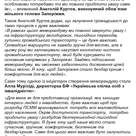
особливими потребами то ми повинні приділити увагу саме
їм»,
– впевнений
Анатолій Куртєв, виконуючий обов’язки
міського голови Запоріжжя.
Також Анатолій Куртєв додає, що залучення громадськості до
таких процесів є дуже важливим:
«В рамках цього меморандуму ми повинні звернути увагу і
на інфраструктуру велодоріжок, пішохідних переходів,
зупинки громадського транспорту – це дуже важливо.
Громадські маршрути не завжди зручні для містян, але в
цьому році ми запланували закупівлі екологічно чистого
громадського транспорту, який буде курсувати по
основним напрямках у Запоріжжі. Завдяки підписанню
меморандуму, ми зможемо забезпечити досягнення цілей
більш якісно. Я хочу, щоб Запоріжжя стало безбар’єрним і
комфортним для всіх людей».
Саме тому однією із ініціаторок створення меморандуму стала
Алла Мурізіді, директорка БФ «Українська спілка осіб з
інвалідністю»
:
«Для мене як для представниці організації, яка захищає
інтереси людей з інвалідністю, дуже важливо щоб при
розробці ПСММ враховувалися потреби всіх маломобільних
груп населення. Окрім доступності транспорту, потрібно
приділити увагу і розбудові безперешкодної пішохідної
інфраструктури. Я дуже хочу щоб наше місто стало
сучасним, зручним, комфортним, безпечним та
безбар’єрним. Саме для цього мені важливо було залучитись