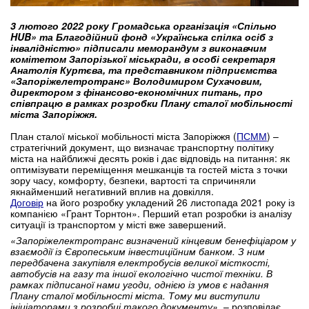
3 лютого 2022 року Громадська організація «Спільно
HUB» та Благодійний фонд «Українська спілка осіб з
інвалідністю» підписали меморандум з виконавчим
комітетом Запорізької міськради, в особі секретаря
Анатолія Куртєва, та представником підприємства
«Запоріжелетротранс» Володимиром Сухачовим,
директором з фінансово-економічних питань, про
співпрацю в рамках розробки Плану сталої мобільності
міста Запоріжжя.
План сталої міської мобільності міста Запоріжжя (
ПСММ
) –
стратегічний документ, що визначає транспортну політику
міста на найближчі десять років і дає відповідь на питання: як
оптимізувати переміщення мешканців та гостей міста з точки
зору часу, комфорту, безпеки, вартості та спричиняли
якнайменший негативний вплив на довкілля.
Договір
на його розробку укладений 26 листопада 2021 року із
компанією «Грант Торнтон». Перший етап розробки із аналізу
ситуації із транспортом у місті вже завершений.
«Запоріжелектротранс визначений кінцевим бенефіціаром у
взаємодії із Європеським інвестиційним банком. З ним
передбачена закупівля електробусів великої місткості,
автобусів на газу та іншої екологічно чистої техніки. В
рамках підписаної нами угоди, однією із умов є надання
Плану сталої мобільності міста. Тому ми виступили
ініціаторами з розробці такого документу»
, – розповідає