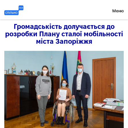
Перейти
до
Меню
вмісту
Спільно
Громадськість долучається до
HUB
розробки Плану сталої мобільності
міста Запоріжжя