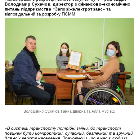
Володимир Сухачов, директор з фінансово-економічних
питань підприємства «Запоріжелектротранс»
та
відповідальний за розробку ПСММ.
Володимир Сухачов, Ганна Дворна та Алла Мурізіді
«В системі транспорту потрібні зміни, бо транспорт
повинен бути комфортний, сучасний, безпечний та зручний
для всіх верств населення. Враховуючи, що в нас є люди із