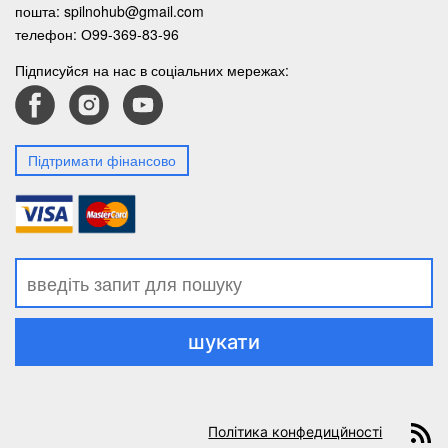
пошта:
spilnohub@gmail.com
телефон:
О99-369-83-96
Підписуйся на нас в соціальних мережах:
Підтримати фінансово
R
Політика конфедицйності
fe