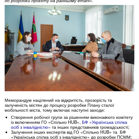
до розробки проєкту на ранньому етапі».
Меморандум націлений на відкритість, прозорість та
залученість містян до процесу розробки Плану сталої
мобільності міста, тому включає наступні заходи:
Створення робочої групи за рішенням виконавчого комітету
із включенням ГО «Спільно HUB»,
БФ «Українська спілка
осіб з інвалідністю»
та інших представників громадськості;
Залучення інших експертів від ГО «Спільно HUB» та БФ
«Українська спілка осіб з інвалідністю» до розробки ПСММ;